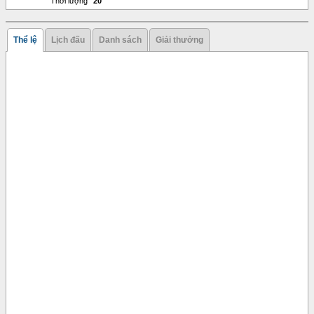
Thời lượng
20'
Thể lệ
Lịch đấu
Danh sách
Giải thưởng