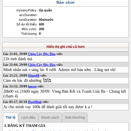
Bàn chơi
mysteryPolicy
Úp quân
accDuration
turnDuration
60s/nước
Số dư tối thiểu
600
Mức cược
200
Thời lượng
5'
Hiển thị ghi chú cũ hơn
Lúc 21:01, 29/09
Chậu Cây Độc Đáo
viết:
21h mới đánh mà
Lúc 21:04, 29/09
Chậu Cây Độc Đáo
viết:
Mình nhấn nút s sàng lúc 8 rưỡi. Admin mở bàn sớm . Lãng xẹt vkl
Lúc 21:21, 29/09
Hùng88
viết:
Cảm ơn bác đã nhường 🥰🥰
Lúc 21:52, 29/09
huean
viết:
20h00 và 21h00 ngày 30/09: Vòng Bán Kết và Tranh Giải Ba - Chung kết 
(chạm 4)
Lúc 05:17, 01/10
HapMinh
viết:
Ai cho mình vay 100k để đánh giải tối nay được k ạ !
Thể lệ
Lịch đấu
Danh sách
Giải thưởng
I. ĐĂNG KÝ THAM GIA