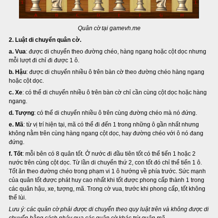
Quân cờ tại gamevh.me
2. Luật di chuyển quân cờ.
a. Vua
: được di chuyển theo đường chéo, hàng ngang hoặc cột dọc nhưng
mỗi lượt đi chỉ đi được 1 ô.
b. Hậu
: được di chuyển nhiều ô trên bàn cờ theo đường chéo hàng ngang
hoặc cột dọc.
c. Xe
: có thể di chuyển nhiều ô trên bàn cờ chỉ cần cùng cột dọc hoặc hàng
ngang.
d. Tượng
: có thể di chuyển nhiều ô trên cùng đường chéo mà nó đứng.
e. Mã
: từ vị trí hiện tại, mã có thể đi đến 1 trong những ô gần nhất nhưng
không nằm trên cùng hàng ngang cột dọc, hay đường chéo với ô nó đang
đứng.
f. Tốt
: mỗi bên có 8 quân tốt. Ở nước đi đầu tiên tốt có thể tiến 1 hoặc 2
nước trên cùng cột dọc. Từ lần di chuyển thứ 2, con tốt đó chỉ thể tiến 1 ô.
Tốt ăn theo đường chéo trong phạm vi 1 ô hướng về phía trước. Sức mạnh
của quân tốt được phát huy cao nhất khi tốt được phong cấp thành 1 trong
các quân hậu, xe, tượng, mã. Trong cờ vua, trước khi phong cấp, tốt không
thể lùi.
Lưu ý: các quân cờ phải được di chuyển theo quy luật trên và không được di