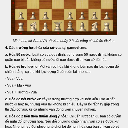
Minh hoạ tại GameVH: tốt đen nhảy 2 ô, tốt trắng có thể ăn tốt đen.
4. Các trường hợp hòa của cờ vua tại gamevh.me.
a. Hòa 50 nước:
Luật cờ vua quy định, trong vòng 50 nước đi mà không có
quân nào bị bắt, không có nước tốt nào được đi thì ván cờ đó hòa.
b. Hòa về lực lượng:
Một ván cờ hòa khi không bên nào đủ lực lượng để
chiến thắng, cụ thể khi lực lượng 2 bên còn lại như sau:
- Vua - Vua
- Vua + Mã - Vua
- Vua + Tượng - Vua
c. Hòa do hết nước đi:
xảy ra trong trường hợp khi bên đến lượt đi hết
nước đi hợp lệ, nhưng Vua lại không bị chiếu. Đây là lỗi rất hay gặp trong
thi đấu cờ vua, kể cả những vận động viên chuyên nghiệp.
d. Hòa do 2 bên thỏa thuận đồng ý hòa:
Khi đến lượt bạn đi, bạn có quyền
đề nghị đối phương hòa. Nếu đối phương chấp nhận, ván cờ sẽ được xử
hòa. Nhưng nếu đối phương từ chối lời đề nghị hòa của bạn thì ván cờ sẽ