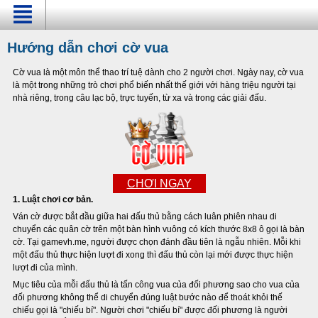
Hướng dẫn chơi cờ vua
Cờ vua là một môn thể thao trí tuệ dành cho 2 người chơi. Ngày nay, cờ vua
là một trong những trò chơi phổ biến nhất thế giới với hàng triệu người tại
nhà riêng, trong câu lạc bộ, trực tuyến, từ xa và trong các giải đấu.
CHƠI NGAY
1. Luật chơi cơ bản.
Ván cờ được bắt đầu giữa hai đấu thủ bằng cách luân phiên nhau di
chuyển các quân cờ trên một bàn hình vuông có kích thước 8x8 ô gọi là bàn
cờ. Tại gamevh.me, người được chọn đánh đầu tiên là ngẫu nhiên. Mỗi khi
một đấu thủ thực hiện lượt đi xong thì đấu thủ còn lại mới được thực hiện
lượt đi của mình.
Mục tiêu của mỗi đấu thủ là tấn công vua của đối phương sao cho vua của
đối phương không thể di chuyển đúng luật bước nào để thoát khỏi thế
chiếu gọi là "chiếu bí". Người chơi "chiếu bí" được đối phương là người