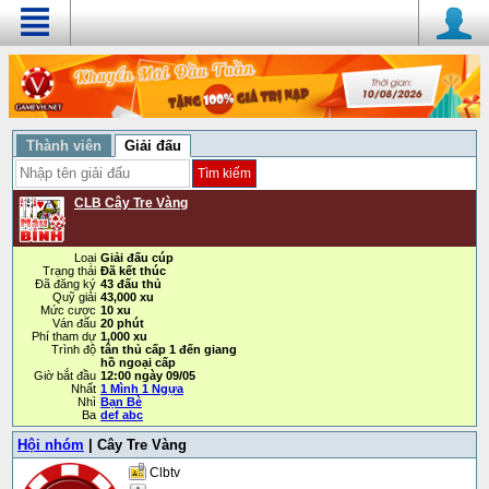
Thành viên
Giải đấu
CLB Cây Tre Vàng
Loại
Giải đấu cúp
Trạng thái
Đã kết thúc
Đã đăng ký
43 đấu thủ
Quỹ giải
43,000 xu
Mức cược
10 xu
Ván đấu
20 phút
Phí tham dự
1,000 xu
Trình độ
tân thủ cấp 1 đến giang
hồ ngoại cấp
Giờ bắt đầu
12:00 ngày 09/05
Nhất
1 Mình 1 Ngựa
Nhì
Bạn Bè
Ba
def abc
Hội nhóm
| Cây Tre Vàng
Clbtv