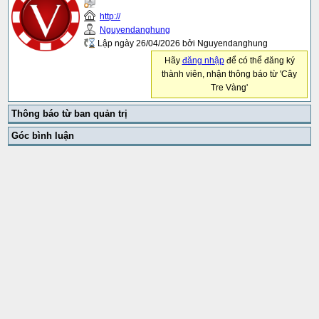
http://
Nguyendanghung
Lập ngày 26/04/2026 bởi Nguyendanghung
Hãy
đăng nhập
để có thể đăng ký
thành viên, nhận thông báo từ 'Cây
Tre Vàng'
Thông báo từ ban quản trị
Góc bình luận